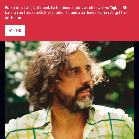
FILM FÜR FILM
ABONNEMENT
Es tut uns Leid, LaCinetek ist in Ihrem Land derzeit nicht verfügbar.
Sie
können auf unsere Seite zugreifen, haben aber leider keinen Zugriff auf
die Filme.
Alle Filme
Listen von
Neuheiten
Hidden Treasures
Topli
OK