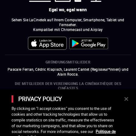
Egal wo, egal wann
Sehen Sie LaCinetek auf Ihrem Computer, Smartphone, Tablet und
Fernseher.
Kompatibel mit Chromecast und Airplay
GRÜNDUNGSMITGLIEDER
Pascale Ferran, Cédric Klapisch, Laurent Cantet (
Regisseur*innen
)
und
Alain Rocca.
DIE MITGLIEDER DER VEREINIGUNG LA CINÉMATHÈQUE DES
CINÉASTES
Olivier Assayas, Bertrand Bonello, Michel Hazanavicius (Repräsentant der
PRIVACY POLICY
ARP), Rebecca Zlotowski und Mikael Buch (Repräsentant der SRF)
By clicking on "I accept cookies" you consent to the use of
DIE MITGLIEDSORGANISATIONEN DER VEREINIGUNG LA
cookies and other tracking technologies that allow us to
CINÉMATHÈQUE DES CINÉASTES
compile statistics on site traffic, measure the effectiveness
ein neues Fenster öffnen
externer Link
ein neues Fenster öffnen
externer Link
ein neues Fenster öffnen
externer Link
ein neues Fenster öffnen
externer Link
of our marketing campaigns, and that allow you to share on
ein neues Fenster öffnen
externer Link
ein neues Fenster öffnen
externer Link
ein neues Fenster öffnen
externer Link
social networks. For more informations, see our
Politique de
ein neues Fenster öffnen
externer Link
ein neues Fenster öffnen
externer Link
ein neues Fenster öffnen
externer Link
ein neues Fenster öffnen
externer Link
ein neues Fenster öffnen
externer Link
ein neues Fenster öffnen
externer Link