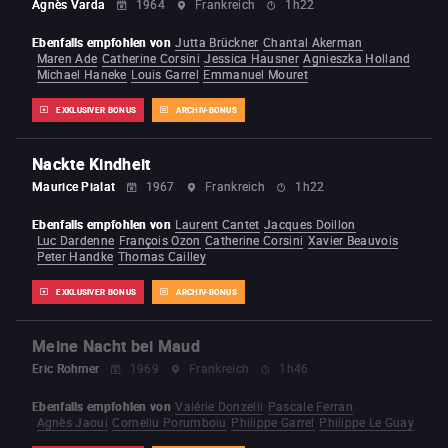
Agnès Varda
1964
Frankreich
1h22
Ebenfalls empfohlen von
Jutta Brückner
Chantal Akerman
Maren Ade
Catherine Corsini
Jessica Hausner
Agnieszka Holland
Michael Haneke
Louis Garrel
Emmanuel Mouret
EXKLUSIVER BONUS
ARCHIV-BONUS
Nackte Kindheit
Maurice Pialat
1967
Frankreich
1h22
Ebenfalls empfohlen von
Laurent Cantet
Jacques Doillon
Luc Dardenne
François Ozon
Catherine Corsini
Xavier Beauvois
Peter Handke
Thomas Cailley
EXKLUSIVER BONUS
ARCHIV-BONUS
Meine Nacht bei Maud
Eric Rohmer
1969
Frankreich
1h46
Ebenfalls empfohlen von
Valérie Donzelli
Pascale Ferran
Agnès Jaoui
Corneliu Porumboiu
Philippe Garrel
Philippe Le Guay