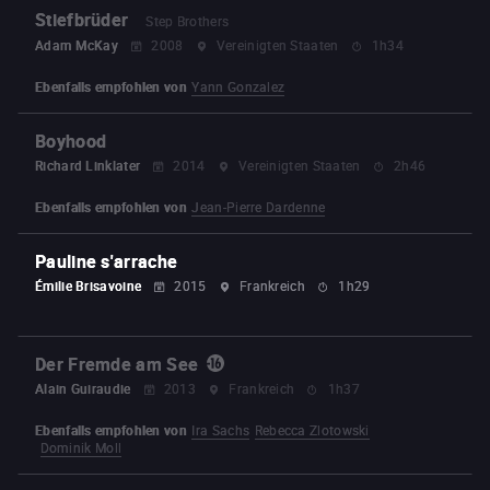
Stiefbrüder
Step Brothers
Adam McKay
2008
Vereinigten Staaten
1h34
Ebenfalls empfohlen von
Yann Gonzalez
Boyhood
Richard Linklater
2014
Vereinigten Staaten
2h46
Ebenfalls empfohlen von
Jean-Pierre Dardenne
Pauline s'arrache
Émilie Brisavoine
2015
Frankreich
1h29
Der Fremde am See
Alain Guiraudie
2013
Frankreich
1h37
Ebenfalls empfohlen von
Ira Sachs
Rebecca Zlotowski
Dominik Moll