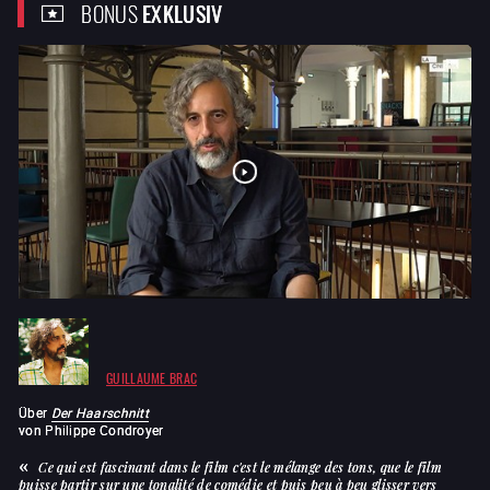
BONUS
EXKLUSIV
GUILLAUME BRAC
Über
Der Haarschnitt
Ü
von
Philippe Condroyer
v
Ce qui est fascinant dans le film c'est le mélange des tons, que le film
puisse partir sur une tonalité de comédie et puis peu à peu glisser vers
d'