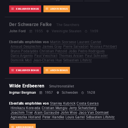
EXKLUSIVER BONUS
ARCHIV-BONUS
Der Schwarze Falke
The Searchers
John Ford
1955
Vereinigte Staaten
1h59
Ebenfalls empfohlen von
Martin Scorsese
Laurent Cantet
Arnaud Desplechin
James Gray
Pierre Salvadori
Nicolas Philibert
Bruno Podalydès
Christian Petzold
João Pedro Rodrigues
Dario Argento
Paul Vecchiali
Thomas Arslan
Paul Schrader
Dominik Moll
Jean-Charles Hue
Sébastien Lifshitz
EXKLUSIVER BONUS
ARCHIV-BONUS
Wilde Erdbeeren
Smultronstället
Ingmar Bergman
1957
Schweden
1h28
Ebenfalls empfohlen von
Stanley Kubrick
Costa Gavras
Hirokazu Kore-eda
Cristian Mungiu
Jerry Schatzberg
Joachim Trier
Alain Guiraudie
John Woo
Jaco Van Dormael
Agnieszka Holland
Peter Handke
Louis Garrel
Sébastien Lifshitz
ARCHIV-BONUS