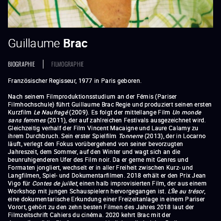
Guillaume
Brac
BIOGRAPHIE
FILMOGRAPHIE
Französischer Regisseur, 1977 in Paris geboren.
Nach seinem Filmproduktionsstudium an der Fémis (Pariser
Filmhochschule) führt Guillaume Brac Regie und produziert seinen ersten
Kurzfilm
Le Naufragé
(2009). Es folgt der mittellange Film
Un monde
sans femmes
(2011), der auf zahlreichen Festivals ausgezeichnet wird.
Gleichzeitig verhalf der Film Vincent Macaigne und Laure Calamy zu
ihrem Durchbruch. Sein erster Spielfilm
Tonnerre
(2013), der in Locarno
läuft, verlegt den Fokus vorübergehend von seiner bevorzugten
Jahreszeit, dem Sommer, auf den Winter und wagt sich an die
beunruhigenderen Ufer des Film noir. Da er gerne mit Genres und
Formaten jongliert, wechselt er in aller Freiheit zwischen Kurz- und
Langfilmen, Spiel- und Dokumentarfilmen. 2018 erhält er den Prix Jean
Vigo für
Contes de juillet
, einen halb improvisierten Film, der aus einem
Workshop mit jungen Schauspielern hervorgegangen ist.
L'Île au trésor
,
eine dokumentarische Erkundung einer Freizeitanlage in einem Pariser
Vorort, gehört zu den zehn besten Filmen des Jahres 2018 laut der
Filmzeitschrift Cahiers du cinéma. 2020 kehrt Brac mit der