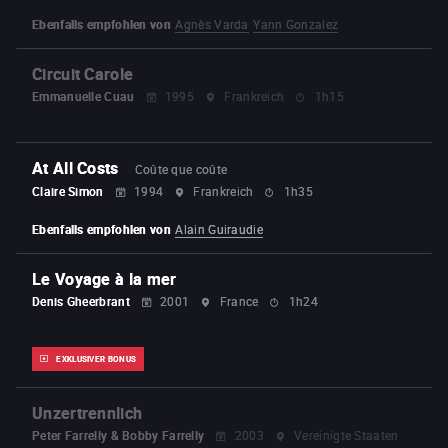
Ebenfalls empfohlen von
Agnès Varda
Yann Gonzalez
Circuit Carole
Emmanuelle Cuau
1995
Frankreich
1h15
At All Costs
Coûte que coûte
Claire Simon
1994
Frankreich
1h35
Ebenfalls empfohlen von
Alain Guiraudie
Le Voyage à la mer
Denis Gheerbrant
2001
France
1h24
EXKLUSIVER BONUS
Unzertrennlich
Peter Farrelly & Bobby Farrelly
2003
Vereinigte Staaten