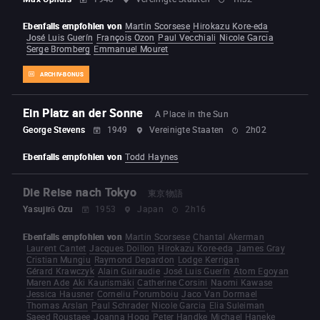
Ebenfalls empfohlen von
Martin Scorsese
Hirokazu Kore-eda
José Luis Guerín
François Ozon
Paul Vecchiali
Nicole Garcia
Serge Bromberg
Emmanuel Mouret
ARCHIV-BONUS
Ein Platz an der Sonne
A Place in the Sun
George Stevens
1949
Vereinigte Staaten
2h02
Ebenfalls empfohlen von
Todd Haynes
Die Reise nach Tokyo
東京物語
Yasujirō Ozu
1953
Japan
2h16
Ebenfalls empfohlen von
Martin Scorsese
Chantal Akerman
Laurent Cantet
Jacques Doillon
Hirokazu Kore-eda
James Gray
Cristian Mungiu
Raymond Depardon
Lodge Kerrigan
Gérard Krawczyk
Alain Guiraudie
José Luis Guerín
Atom Egoyan
Maren Ade
Aki Kaurismäki
Catherine Corsini
Naomi Kawase
Jessica Hausner
Corneliu Porumboiu
Jaco Van Dormael
Thomas Arslan
Paul Schrader
Nicole Garcia
Elia Suleiman
Saeed Roustaee
Joanna Hogg
Peter Handke
Michael Haneke