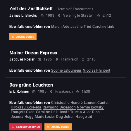
Zeit der Zärtlichkeit
Terms of Endearment
James L. Brooks
1983
Vereinigte Staaten
2h12
Ebenfalls empfohlen von
Maren Ade
Justine Triet
Caroline Link
ARCHIV-BONUS
Maine-Ocean Express
Jacques Rozier
1985
Frankreich
2h10
Ebenfalls empfohlen von
Sophie Letourneur
Nicolas Philibert
Das grüne Leuchten
Eric Rohmer
1985
Frankreich
1h38
Ebenfalls empfohlen von
Christophe Honoré
Laurent Cantet
Hirokazu Kore-eda
Raymond Depardon
Noémie Lvovsky
François Ozon
Caroline Link
Jonás Trueba
Alice Diop
Joanna Hogg
Marie Losier
Dag Johan Haugerud
EXKLUSIVER BONUS
ARCHIV-BONUS