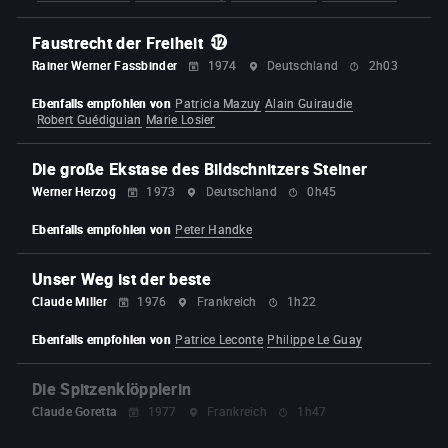
Faustrecht der Freiheit
Rainer Werner Fassbinder
1974
Deutschland
2h03
Ebenfalls empfohlen von
Patricia Mazuy
Alain Guiraudie
Robert Guédiguian
Marie Losier
Die große Ekstase des Bildschnitzers Steiner
Werner Herzog
1973
Deutschland
0h45
Ebenfalls empfohlen von
Peter Handke
Unser Weg ist der beste
Claude Miller
1976
Frankreich
1h22
Ebenfalls empfohlen von
Patrice Leconte
Philippe Le Guay
Die Spitzenklöpplerin
Claude Goretta
1977
Frankreich
1h47