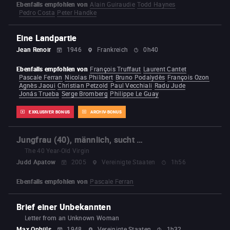
Ebenfalls empfohlen von
Alain Guiraudie
Todd Haynes
Pedro Costa
Peter Handke
Eine Landpartie
Jean Renoir
1946
Frankreich
0h40
Ebenfalls empfohlen von
François Truffaut
Laurent Cantet
Pascale Ferran
Nicolas Philibert
Bruno Podalydès
François Ozon
Agnès Jaoui
Christian Petzold
Paul Vecchiali
Radu Jude
Jonás Trueba
Serge Bromberg
Philippe Le Guay
EXKLUSIVER BONUS
ARCHIV-BONUS
Jungfrau (40), männlich, sucht …
The 40 Year-Old Virgin
Judd Apatow
2005
Vereinigte Staaten
1h56
Ebenfalls empfohlen von
Pascale Ferran
Brief einer Unbekannten
Letter from an Unknown Woman
Max Ophüls
1948
Vereinigte Staaten
1h32