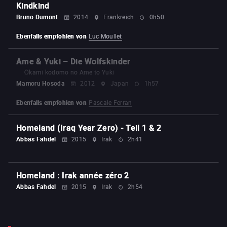
Kindkind
Bruno Dumont
2014
Frankreich
0h50
Ebenfalls empfohlen von
Luc Moullet
Ame & Yuki – Die Wolfskinder
Ōkami kodomo no Ame to Yuki
Mamoru Hosoda
2012
Japan
1h57
Ebenfalls empfohlen von
Pascale Ferran
Homeland (Iraq Year Zero) - Teil 1 & 2
Abbas Fahdel
2015
Irak
2h41
Homeland : Irak année zéro 2
Abbas Fahdel
2015
Irak
2h54