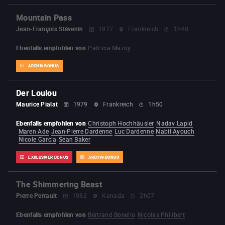
Mountain Pass
Jean-François Stévenin
1977
Frankreich
1h48
Ebenfalls empfohlen von
Patricia Mazuy
ARCHIV-BONUS
Der Loulou
Maurice Pialat
1979
Frankreich
1h50
Ebenfalls empfohlen von
Christoph Hochhäusler
Nadav Lapid
Maren Ade
Jean-Pierre Dardenne
Luc Dardenne
Nabil Ayouch
Nicole Garcia
Sean Baker
EXKLUSIVER BONUS
ARCHIV-BONUS
The Shimmering Beast
Pierre Perrault
1982
Kanada
2h07
Ebenfalls empfohlen von
Bertrand Bonello
Nicolas Philibert