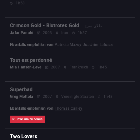
1h58
Crimson Gold - Blutrotes Gold
طلای سرخ
Jafar Panahi
2003
Iran
1h37
Ebenfalls empfohlen von
Patricia Mazuy
Joachim Lafosse
Tout est pardonné
Mia Hansen-Løve
2007
Frankreich
1h45
Superbad
Greg Mottola
2007
Vereinigte Staaten
1h48
Ebenfalls empfohlen von
Thomas Cailley
EXKLUSIVER BONUS
Two Lovers