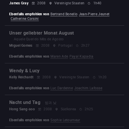
James Gray
2008
Vereinigte Staaten
1h40
Ebenfalls empfohlen von
Bertrand Bonello
Jean-Pierre Jeunet
Catherine Corsini
Unser geliebter Monat August
Aquele Querido Mês de Agosto
Miguel Gomes
2008
Portugal
2h27
Ebenfalls empfohlen von
Maren Ade
Payal Kapadia
Wendy & Lucy
Kelly Reichardt
2008
Vereinigte Staaten
1h20
Ebenfalls empfohlen von
Luc Dardenne
Joachim Lafosse
Nacht und Tag
밤과 낮
Hong Sang-soo
2008
Südkorea
2h25
Ebenfalls empfohlen von
Sophie Letourneur