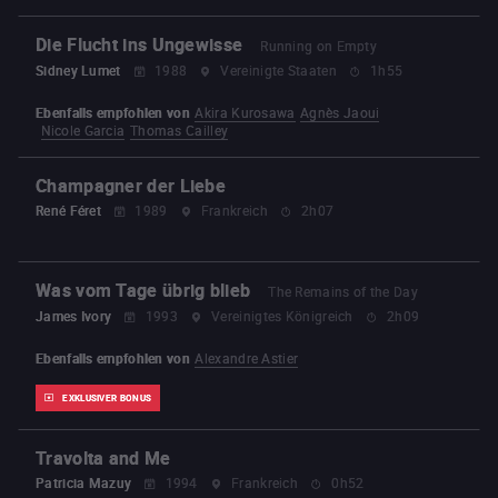
Die Flucht ins Ungewisse
Running on Empty
Sidney Lumet
1988
Vereinigte Staaten
1h55
Ebenfalls empfohlen von
Akira Kurosawa
Agnès Jaoui
Nicole Garcia
Thomas Cailley
Champagner der Liebe
René Féret
1989
Frankreich
2h07
Was vom Tage übrig blieb
The Remains of the Day
James Ivory
1993
Vereinigtes Königreich
2h09
Ebenfalls empfohlen von
Alexandre Astier
EXKLUSIVER BONUS
Travolta and Me
Patricia Mazuy
1994
Frankreich
0h52