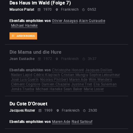
Das Haus im Wald (Folge 7)
Maurice Pialat
1970
Frankreich
0h52
Ebenfalls empfohlen von
Olivier Assayas
Alain Guiraudie
Michael Haneke
ARCHIV-BONUS
Die Mama und die Hure
Jean Eustache
1972
Frankreich
3h37
Ebenfalls empfohlen von
Christophe Honoré
Jacques Doillon
Nadav Lapid
Cédric Klapisch
Cristian Mungiu
Sophie Letourneur
José Luis Guerín
Nicolas Philibert
Maren Ade
Wim Wenders
Clément Cogitore
Damien Chazelle
Justine Triet
Elia Suleiman
Jonás Trueba
Michael Haneke
Sean Baker
Marie Losier
Du Cote D'Orouet
Jacques Rozier
1969
Frankreich
2h30
Ebenfalls empfohlen von
Maren Ade
Riad Sattouf