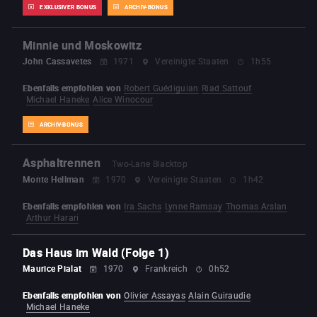
EXKLUSIVER BONUS
ARCHIV-BONUS
Minnie und Moskowitz
John Cassavetes
1971
Vereinigte Staaten
1h55
Ebenfalls empfohlen von
Robert Guédiguian
Riad Sattouf
Michael Haneke
Alice Winocour
ARCHIV-BONUS
Asphaltrennen
Two-Lane Blacktop
Monte Hellman
1970
Vereinigte Staaten
1h42
Ebenfalls empfohlen von
Ira Sachs
Lynne Ramsay
Thomas Arslan
Arthur Harari
Das Haus im Wald (Folge 1)
Maurice Pialat
1970
Frankreich
0h52
Ebenfalls empfohlen von
Olivier Assayas
Alain Guiraudie
Michael Haneke