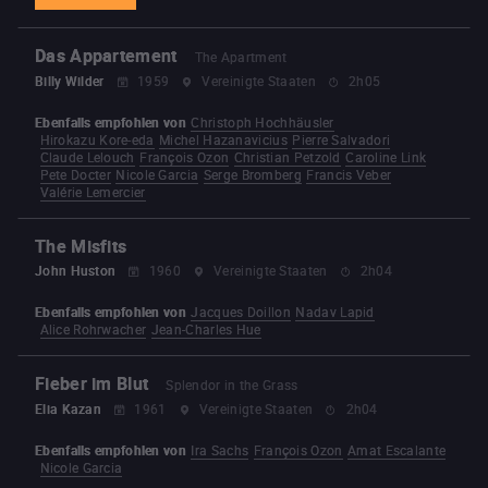
Das Appartement
The Apartment
Billy Wilder
1959
Vereinigte Staaten
2h05
Ebenfalls empfohlen von
Christoph Hochhäusler
Hirokazu Kore-eda
Michel Hazanavicius
Pierre Salvadori
Claude Lelouch
François Ozon
Christian Petzold
Caroline Link
Pete Docter
Nicole Garcia
Serge Bromberg
Francis Veber
Valérie Lemercier
The Misfits
John Huston
1960
Vereinigte Staaten
2h04
Ebenfalls empfohlen von
Jacques Doillon
Nadav Lapid
Alice Rohrwacher
Jean-Charles Hue
Fieber im Blut
Splendor in the Grass
Elia Kazan
1961
Vereinigte Staaten
2h04
Ebenfalls empfohlen von
Ira Sachs
François Ozon
Amat Escalante
Nicole Garcia