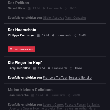
Der Pelikan
Gérard Blain
1974
Frankreich
1h30
Ebenfalls empfohlen von
Olivier Assayas
Yann Gonzalez
Der Haarschnitt
Philippe Condroyer
1974
Frankreich
1h40
EXKLUSIVER BONUS
Die Finger im Kopf
Jacques Doillon
1974
Frankreich
1h44
Ebenfalls empfohlen von
François Truffaut
Bertrand Bonello
Meine kleinen Geliebten
Jean Eustache
1974
Frankreich
2h00
Ebenfalls empfohlen von
Laurent Cantet
Pascale Ferran
Ira Sachs
José Luis Guerín
Noémie Lvovsky
Thomas Arslan
Arthur Harari