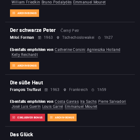
William Friedkin
Bruno Podalydès
Emmanuel Mouret
ARCHIV-BONUS
Der schwarze Peter
Černý Petr
Miloš Forman
1963
Tschechoslowakei
1h27
Ebenfalls empfohlen von
Catherine Corsini
Agnieszka Holland
Kelly Reichardt
ARCHIV-BONUS
Die süße Haut
François Truffaut
1963
Frankreich
1h59
Ebenfalls empfohlen von
Costa Gavras
Ira Sachs
Pierre Salvadori
José Luis Guerín
Louis Garrel
Emmanuel Mouret
EXKLUSIVER BONUS
ARCHIV-BONUS
Das Glück