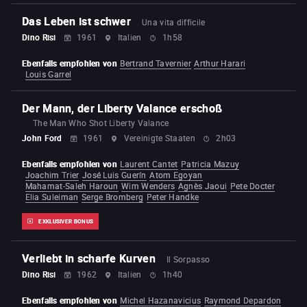
Das Leben ist schwer
Una vita difficile
Dino Risi
1961
Italien
1h58
Ebenfalls empfohlen von
Bertrand Tavernier
Arthur Harari
Louis Garrel
Der Mann, der Liberty Valance erschoß
The Man Who Shot Liberty Valance
John Ford
1961
Vereinigte Staaten
2h03
Ebenfalls empfohlen von
Laurent Cantet
Patricia Mazuy
Joachim Trier
José Luis Guerín
Atom Egoyan
Mahamat-Saleh Haroun
Wim Wenders
Agnès Jaoui
Pete Docter
Elia Suleiman
Serge Bromberg
Peter Handke
EXKLUSIVER BONUS
Verliebt in scharfe Kurven
Il Sorpasso
Dino Risi
1962
Italien
1h40
Ebenfalls empfohlen von
Michel Hazanavicius
Raymond Depardon