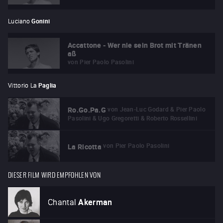
Luciano
Gonini
Accattone - Wer nie sein Brot mit Tränen
aß
von
Pier Paolo Pasolini
Vittorio La
Paglia
von
Jean-Luc Godard & Pier Paolo
Ro.Go.Pa.G
Pasolini & Ugo Gregoretti & Roberto Rossellini
von
Pier Paolo Pasolini
La Ricotta
DIESER FILM WIRD EMPFOHLEN VON
Chantal
Akerman