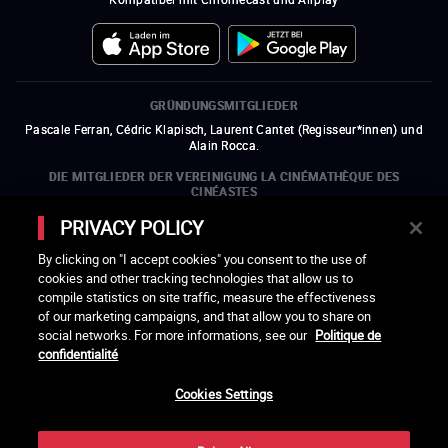
GRÜNDUNGSMITGLIEDER
Pascale Ferran, Cédric Klapisch, Laurent Cantet (
Regisseur*innen
)
und
Alain Rocca.
DIE MITGLIEDER DER VEREINIGUNG LA CINÉMATHÈQUE DES
CINÉASTES
Olivier Assayas, Bertrand Bonello, Michel Hazanavicius (Repräsentant der
PRIVACY POLICY
ARP), Rebecca Zlotowski und Mikael Buch (Repräsentant der SRF)
By clicking on "I accept cookies" you consent to the use of
DIE MITGLIEDSORGANISATIONEN DER VEREINIGUNG LA
cookies and other tracking technologies that allow us to
CINÉMATHÈQUE DES CINÉASTES
compile statistics on site traffic, measure the effectiveness
ein neues Fenster öffnen
externer Link
ein neues Fenster öffnen
externer Link
ein neues Fenster öffnen
externer Link
ein neues Fenster öffnen
externer Link
of our marketing campaigns, and that allow you to share on
ein neues Fenster öffnen
externer Link
ein neues Fenster öffnen
externer Link
ein neues Fenster öffnen
externer Link
social networks. For more informations, see our
Politique de
ein neues Fenster öffnen
externer Link
ein neues Fenster öffnen
externer Link
ein neues Fenster öffnen
externer Link
ein neues Fenster öffnen
externer Link
ein neues Fenster öffnen
externer Link
ein neues Fenster öffnen
externer Link
confidentialité
ein neues Fenster öffnen
externer Link
Cookies Settings
LACINETEK WIRD UNTERSTÜTZT VON
ein neues Fenster öffnen
externer Link
ein neues Fenster öffnen
externer Link
ein neues Fenster öffnen
externer Link
ein neues Fenster öffnen
externer Link