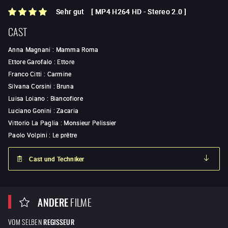
Sehr gut
[
MP4 H264 HD
-
Stereo 2.0
]
CAST
Anna Magnani
:
Mamma Roma
Ettore Garofalo
:
Ettore
Franco Citti
:
Carmine
Silvana Corsini
:
Bruna
Luisa Loiano
:
Biancofiore
Luciano Gonini
:
Zacaria
Vittorio La Paglia
:
Monsieur Pelissier
Paolo Volpini
:
Le prêtre
Cast und Techniker
ANDERE
FILME
VOM SELBEN
REGISSEUR