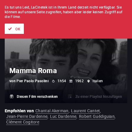
FILM FÜR FILM
ABONNEMENT
Es tut uns Leid, LaCinetek ist in Ihrem Land derzeit nicht verfügbar.
Sie
können auf unsere Seite zugreifen, haben aber leider keinen Zugriff auf
die Filme.
Alle Filme
Listen von
Neuheiten
Hidden Treasures
Topli
OK
Mamma Roma
von
Pier Paolo Pasolini
1h54
1962
Italien
Diesen Film verschenken
Zu einer Playlist hinzufügen
Empfohlen von
Chantal Akerman
,
Laurent Cantet
,
Jean-Pierre Dardenne
,
Luc Dardenne
,
Robert Guédiguian
,
Clément Cogitore