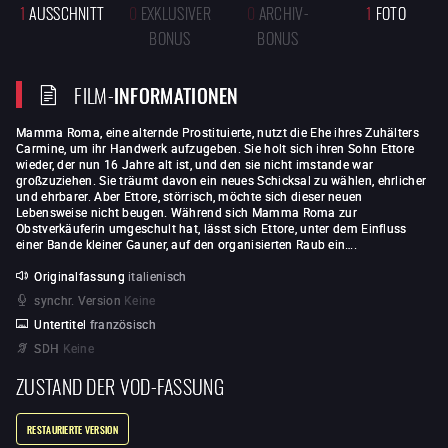
1
AUSSCHNITT
0
EXKLUSIVER
0
ARCHIV-
1
FOTO
BONUS
BONUS
FILM-
INFORMATIONEN
Mamma Roma, eine alternde Prostituierte, nutzt die Ehe ihres Zuhälters
Carmine, um ihr Handwerk aufzugeben. Sie holt sich ihren Sohn Ettore
wieder, der nun 16 Jahre alt ist, und den sie nicht imstande war
großzuziehen. Sie träumt davon ein neues Schicksal zu wählen, ehrlicher
und ehrbarer. Aber Ettore, störrisch, möchte sich dieser neuen
Lebensweise nicht beugen. Während sich Mamma Roma zur
Obstverkäuferin umgeschult hat, lässt sich Ettore, unter dem Einfluss
einer Bande kleiner Gauner, auf den organisierten Raub ein….
Originalfassung
italienisch
synchr. Version
Keine
Untertitel
französisch
SDH
Keine
ZUSTAND DER VOD-FASSUNG
RESTAURIERTE VERSION