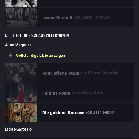
von
Andreï Tarkovski
Iwans Kindheit
MIT DENSELBEN
SCHAUSPIELER*INNEN
Anna
Magnani
Vollständige Liste anzeigen
von
Roberto Rossellini
Rom, offene Stadt
von
Federico Fellini
Fellinis Roma
von
Jean Renoir
Die goldene Karosse
Ettore
Garofalo