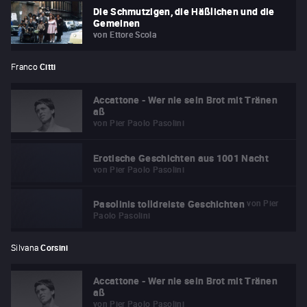
Die Schmutzigen, die Häßlichen und die
Gemeinen
von
Ettore Scola
Franco
Citti
Accattone - Wer nie sein Brot mit Tränen
aß
von
Pier Paolo Pasolini
Erotische Geschichten aus 1001 Nacht
von
Pier Paolo Pasolini
von
Pier
Pasolinis tolldreiste Geschichten
Paolo Pasolini
Silvana
Corsini
Accattone - Wer nie sein Brot mit Tränen
aß
von
Pier Paolo Pasolini