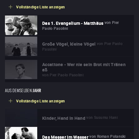
Vollständige Liste anzeigen
von
Pier
Das 1. Evangelium - Matthäus
Paolo Pasolini
von
Pier Paolo
Große Vögel, kleine Vögel
Pasolini
Accattone - Wer nie sein Brot mit Tränen
aß
von
Pier Paolo Pasolini
AUS DEMSELBEN
JAHR
Vollständige Liste anzeigen
von
Susumu Hani
Kinder, Hand in Hand
von
Roman Polanski
Das Messer im Wasser