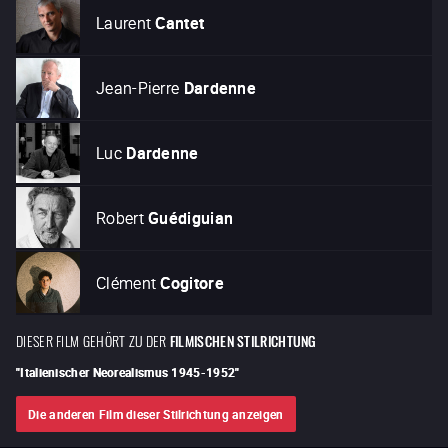
Laurent
Cantet
Jean-Pierre
Dardenne
Luc
Dardenne
Robert
Guédiguian
Clément
Cogitore
DIESER FILM GEHÖRT ZU DER
FILMISCHEN STILRICHTUNG
"
Italienischer Neorealismus 1945-1952
"
Die anderen Film dieser Stilrichtung anzeigen