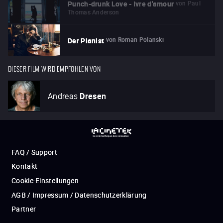
von
Paul
Punch-drunk Love - Ivre d'amour
Thomas Anderson
von
Roman Polanski
Der Pianist
DIESER FILM WIRD EMPFOHLEN VON
Andreas
Dresen
FAQ / Support
Kontakt
Cookie-Einstellungen
AGB / Impressum / Datenschutzerklärung
Partner