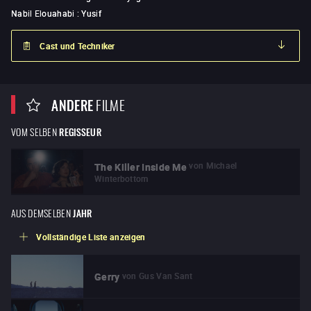
Nabil Elouahabi
:
Yusif
Cast und Techniker
ANDERE
FILME
VOM SELBEN
REGISSEUR
von
Michael
The Killer Inside Me
Winterbottom
AUS DEMSELBEN
JAHR
Vollständige Liste anzeigen
von
Gus Van Sant
Gerry