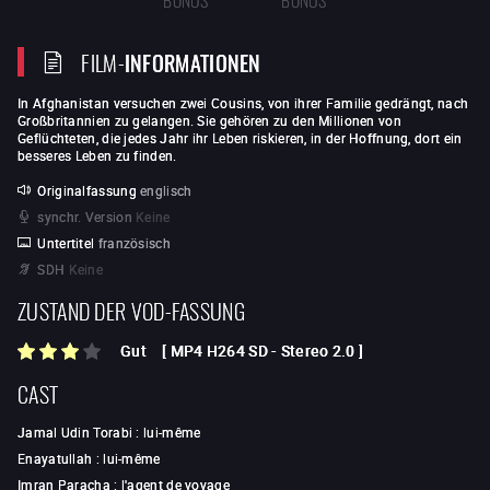
FILM-
INFORMATIONEN
In Afghanistan versuchen zwei Cousins, von ihrer Familie gedrängt, nach
Großbritannien zu gelangen. Sie gehören zu den Millionen von
Geflüchteten, die jedes Jahr ihr Leben riskieren, in der Hoffnung, dort ein
besseres Leben zu finden.
Originalfassung
englisch
synchr. Version
Keine
Untertitel
französisch
SDH
Keine
ZUSTAND DER VOD-FASSUNG
Gut
[
MP4 H264 SD
-
Stereo 2.0
]
CAST
Jamal Udin Torabi
:
lui-même
Enayatullah
:
lui-même
Imran Paracha
:
l'agent de voyage