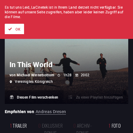
FILM FÜR FILM
ABONNEMENT
Es tut uns Leid, LaCinetek ist in Ihrem Land derzeit nicht verfügbar.
Sie
können auf unsere Seite zugreifen, haben aber leider keinen Zugriff auf
die Filme.
Alle Filme
Listen von
Neuheiten
Hidden Treasures
Topli
OK
In This World
von
Michael Winterbottom
1h28
2002
Vereinigtes Königreich
Diesen Film verschenken
Zu einer Playlist hinzufügen
Empfohlen von
Andreas Dresen
1
TRAILER
0
EXKLUSIVER
0
ARCHIV-
1
FOTO
BONUS
BONUS